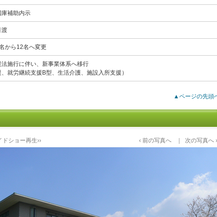
国庫補助内示
引渡
名から12名へ変更
援法施行に伴い、新事業体系へ移行
援、就労継続支援B型、生活介護、施設入所支援）
▲ページの先頭
イドショー再生››
‹ 前の写真へ
｜ 次の写真へ 