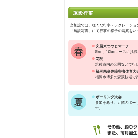
当施設では、様々な行事・レクレーショ
「施設写真」にて行事の様子の写真をい
久留米つつじマーチ
5km、10kmコースに挑
花見
筑後市内の公園などで行
福岡県身体障害者体育大
福岡市博多の森競技場で
ボーリング大会
参加を募り、近隣のボー
す。