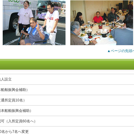
▲ページの先頭
法人設立
本船舶振興会補助）
通所定員10名）
日本船舶振興会補助）
可（入所定員60名へ）
0名から7名へ変更