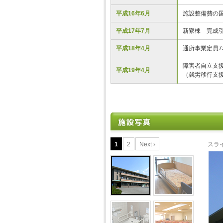
平成16年6月
施設整備費の
平成17年7月
新寮棟 完成
平成18年4月
通所事業定員7
障害者自立支
平成19年4月
（就労移行支
1
2
Next ›
スラ